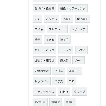
色はげ・色あせ
補色・カラーリング
シミ
バックル
ベルト
腰ベルト
ヌメ革
ブレスレット
レザーケア
帽子
ちぎれ
持ち手
キャリーバッグ
リュック
ハサミ
塩吹き・銀浮き
婦人靴
ブーツ
刃物の欠け
平ゴム
スエード
トゥラバー
つま先
コマ
キャリーケース
色剥げ
クレープ
すべり革
色褪せ
色剝げ