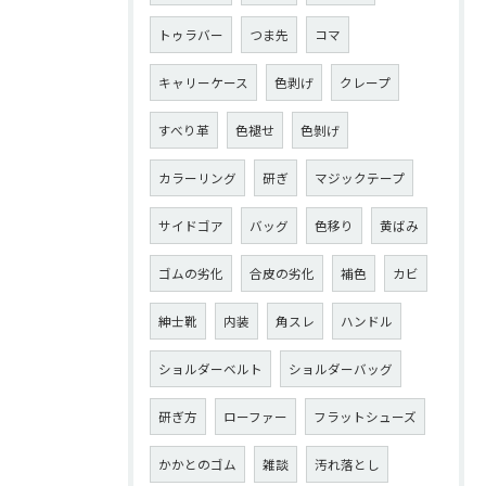
トゥラバー
つま先
コマ
キャリーケース
色剥げ
クレープ
すべり革
色褪せ
色剝げ
カラーリング
研ぎ
マジックテープ
サイドゴア
バッグ
色移り
黄ばみ
ゴムの劣化
合皮の劣化
補色
カビ
紳士靴
内装
角スレ
ハンドル
ショルダーベルト
ショルダーバッグ
研ぎ方
ローファー
フラットシューズ
かかとのゴム
雑談
汚れ落とし