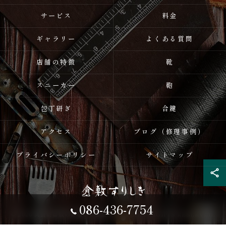
サービス
料金
ギャラリー
よくある質問
店舗の特徴
靴
スニーカー
鞄
包丁研ぎ
合鍵
アクセス
ブログ（修理事例）
プライバシーポリシー
サイトマップ
086-436-7754
© 2026 岡山県倉敷の修理なら倉敷すりしき ALL RIGHTS RESERVED.