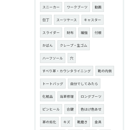
スニーカー
ワークブーツ
動画
包丁
スーツケース
キャスター
スライダー
財布
補強
付根
かばん
クレープ・生ゴム
ハーフソール
穴
すべり革・カウンタライニング
靴の内側
トートバッグ
自分でしてみたら
化粧品
当革修理
ロングブーツ
ピンヒール
合鍵
色はげ色あせ
革の劣化
キズ
靴磨き
金具