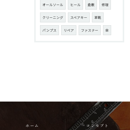
オールソール
ヒール
倉敷
修理
クリーニング
スペアキー
革靴
パンプス
リペア
ファスナー
傘
ホーム
コンセプト