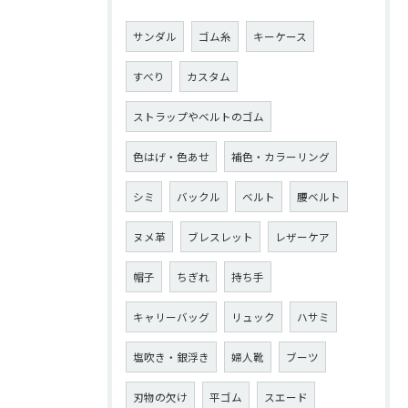
サンダル
ゴム糸
キーケース
すべり
カスタム
ストラップやベルトのゴム
色はげ・色あせ
補色・カラーリング
シミ
バックル
ベルト
腰ベルト
ヌメ革
ブレスレット
レザーケア
帽子
ちぎれ
持ち手
キャリーバッグ
リュック
ハサミ
塩吹き・銀浮き
婦人靴
ブーツ
刃物の欠け
平ゴム
スエード