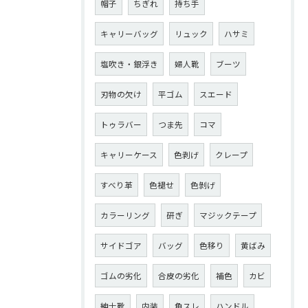
帽子
ちぎれ
持ち手
キャリーバッグ
リュック
ハサミ
塩吹き・銀浮き
婦人靴
ブーツ
刃物の欠け
平ゴム
スエード
トゥラバー
つま先
コマ
キャリーケース
色剥げ
クレープ
すべり革
色褪せ
色剝げ
カラーリング
研ぎ
マジックテープ
サイドゴア
バッグ
色移り
黄ばみ
ゴムの劣化
合皮の劣化
補色
カビ
紳士靴
内装
角スレ
ハンドル