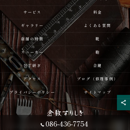
サービス
料金
ギャラリー
よくある質問
店舗の特徴
靴
スニーカー
鞄
包丁研ぎ
合鍵
アクセス
ブログ（修理事例）
プライバシーポリシー
サイトマップ
086-436-7754
© 2026 岡山県倉敷の修理なら倉敷すりしき ALL RIGHTS RESERVED.