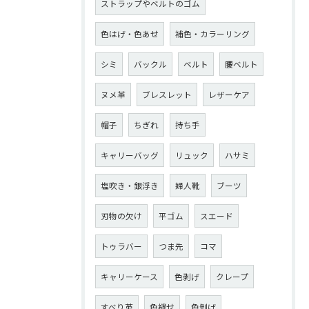
ストラップやベルトのゴム
色はげ・色あせ
補色・カラーリング
シミ
バックル
ベルト
腰ベルト
ヌメ革
ブレスレット
レザーケア
帽子
ちぎれ
持ち手
キャリーバッグ
リュック
ハサミ
塩吹き・銀浮き
婦人靴
ブーツ
刃物の欠け
平ゴム
スエード
トゥラバー
つま先
コマ
キャリーケース
色剥げ
クレープ
すべり革
色褪せ
色剝げ