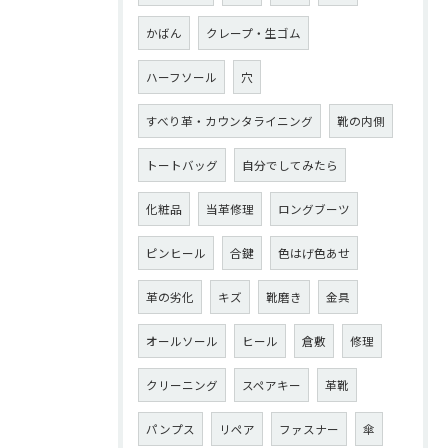
かばん
クレープ・生ゴム
ハーフソール
穴
すべり革・カウンタライニング
靴の内側
トートバッグ
自分でしてみたら
化粧品
当革修理
ロングブーツ
ピンヒール
合鍵
色はげ色あせ
革の劣化
キズ
靴磨き
金具
オールソール
ヒール
倉敷
修理
クリーニング
スペアキー
革靴
パンプス
リペア
ファスナー
傘