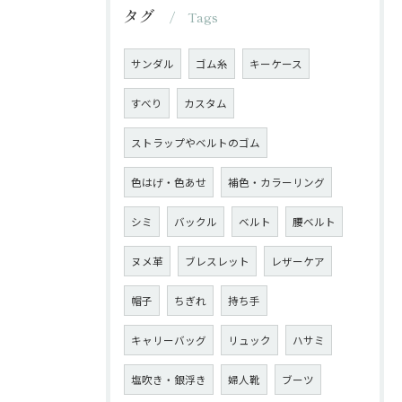
タグ
Tags
サンダル
ゴム糸
キーケース
すべり
カスタム
ストラップやベルトのゴム
色はげ・色あせ
補色・カラーリング
シミ
バックル
ベルト
腰ベルト
ヌメ革
ブレスレット
レザーケア
帽子
ちぎれ
持ち手
キャリーバッグ
リュック
ハサミ
塩吹き・銀浮き
婦人靴
ブーツ