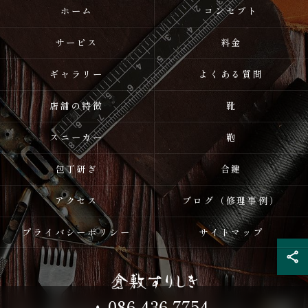
ホーム
コンセプト
サービス
料金
ギャラリー
よくある質問
店舗の特徴
靴
スニーカー
鞄
包丁研ぎ
合鍵
アクセス
ブログ（修理事例）
プライバシーポリシー
サイトマップ
086-436-7754