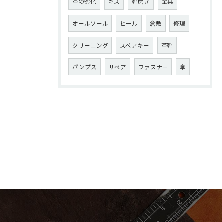
革の劣化
キズ
靴磨き
金具
オールソール
ヒール
倉敷
修理
クリーニング
スペアキー
革靴
パンプス
リペア
ファスナー
傘