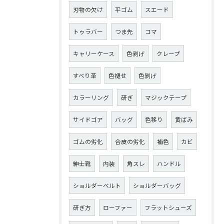
刃物の欠け
平ゴム
スエード
トゥラバー
つま先
コマ
キャリーケース
色剥げ
クレープ
すべり革
色褪せ
色剝げ
カラーリング
研ぎ
マジックテープ
サイドゴア
バッグ
色移り
黄ばみ
ゴムの劣化
合皮の劣化
補色
カビ
紳士靴
内装
角スレ
ハンドル
ショルダーベルト
ショルダーバッグ
研ぎ方
ローファー
フラットシューズ