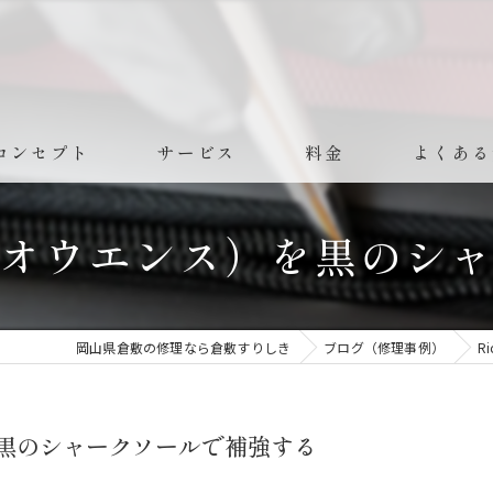
コンセプト
サービス
料金
よくある
リックオウエンス）を黒の
岡山県倉敷の修理なら倉敷すりしき
ブログ（修理事例）
R
）を黒のシャークソールで補強する