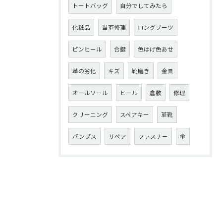
トートバッグ
自分でしてみたら
化粧品
当革修理
ロングブーツ
ピンヒール
合鍵
色はげ色あせ
革の劣化
キズ
靴磨き
金具
オールソール
ヒール
倉敷
修理
クリーニング
スペアキー
革靴
パンプス
リペア
ファスナー
傘