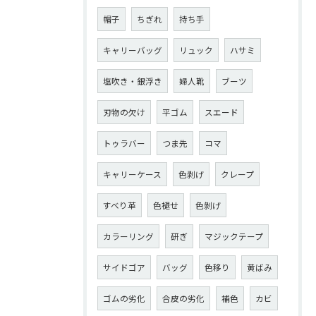
帽子
ちぎれ
持ち手
キャリーバッグ
リュック
ハサミ
塩吹き・銀浮き
婦人靴
ブーツ
刃物の欠け
平ゴム
スエード
トゥラバー
つま先
コマ
キャリーケース
色剥げ
クレープ
すべり革
色褪せ
色剝げ
カラーリング
研ぎ
マジックテープ
サイドゴア
バッグ
色移り
黄ばみ
ゴムの劣化
合皮の劣化
補色
カビ